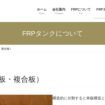
ホーム
会社案内
FRPについて
FR
Home
Company
Frp
FRPタンクについて
・複合板）
単板・複合板）
構造的に分類すると単板構造と