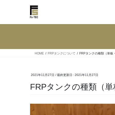
コ
ナ
ン
ビ
テ
ゲ
ン
ー
ツ
シ
に
ョ
移
ン
動
に
移
HOME
FRPタンクについて
FRPタンクの種類（単板
動
2021年11月27日
/ 最終更新日 :
2021年11月27日
FRPタンクの種類（